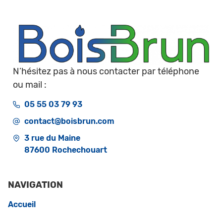
N’hésitez pas à nous contacter par téléphone
ou mail :
05 55 03 79 93
contact@boisbrun.com
3 rue du Maine
87600 Rochechouart
NAVIGATION
Accueil