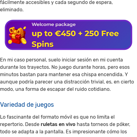
fácilmente accesibles y cada segundo de espera,
eliminado.
En mi caso personal, suelo iniciar sesión en mi cuenta
durante los trayectos. No juego durante horas, pero esos
minutos bastan para mantener esa chispa encendida. Y
aunque podría parecer una distracción trivial, es, en cierto
modo, una forma de escapar del ruido cotidiano.
Variedad de juegos
Lo fascinante del formato móvil es que no limita el
repertorio. Desde
ruletas en vivo
hasta torneos de póker,
todo se adapta a la pantalla. Es impresionante cómo los