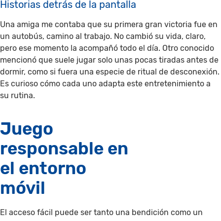
Historias detrás de la pantalla
Una amiga me contaba que su primera gran victoria fue en
un autobús, camino al trabajo. No cambió su vida, claro,
pero ese momento la acompañó todo el día. Otro conocido
mencionó que suele jugar solo unas pocas tiradas antes de
dormir, como si fuera una especie de ritual de desconexión.
Es curioso cómo cada uno adapta este entretenimiento a
su rutina.
Juego
responsable en
el entorno
móvil
El acceso fácil puede ser tanto una bendición como un