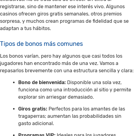
registrarse, sino de mantener ese interés vivo. Algunos
casinos ofrecen giros gratis semanales, otros premios
sorpresa, y muchos crean programas de fidelidad que se
adaptan a tus hábitos.
Tipos de bonos más comunes
Los bonos varían, pero hay algunos que casi todos los
jugadores han encontrado más de una vez. Vamos a
repasarlos brevemente con una estructura sencilla y clara:
Bono de bienvenida:
Disponible una sola vez,
funciona como una introducción al sitio y permite
explorar sin arriesgar demasiado.
Giros gratis:
Perfectos para los amantes de las
tragaperras; aumentan las probabilidades sin
gasto adicional.
Programas VIP:
Ideales para los jugadores