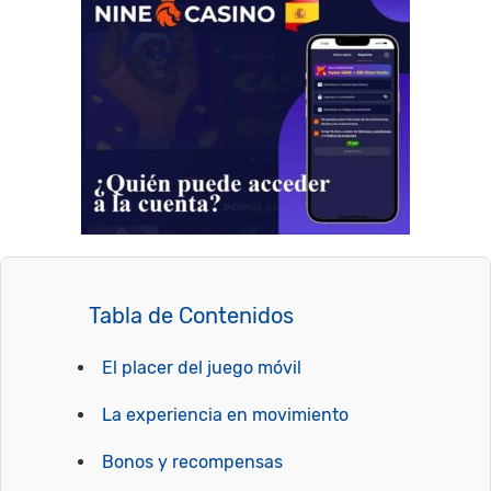
Tabla de Contenidos
El placer del juego móvil
La experiencia en movimiento
Bonos y recompensas