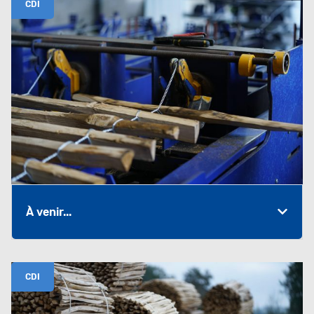
CDI
À venir...
CDI